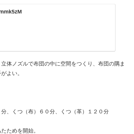
/3mmk5zM
。立体ノズルで布団の中に空間をつくり、布団の隅ま
手がよい。
０分、くつ（布）６０分、くつ（革）１２０分
たためを開始。