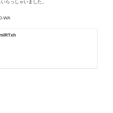
もいらっしゃいました。
-WA
3mlRTxh