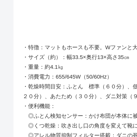
・特徴：マットもホースも不要。Wファンと
・サイズ（約）：幅33.5×奥行13×高さ35㎝
・重量：約4.1㎏
・消費電力：655/645W（50/60Hz）
・乾燥時間目安：ふとん 標準（６０分）、
２０分）、あたため（３０分）、ダニ対策（９
・便利機能：
◎ふとん検知センサー：かけ布団が本体に被
◎くつ乾燥：吹き出し口の角度を変えて靴に
◎アレル物質抑制フィルター搭載：ダニの死