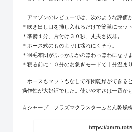
アマゾンのレビューでは、次のような評価が
＊吹き出し口を挿し入れるだけで簡単にセッ
＊準備１分、片付け３０秒、丈夫さ抜群。
＊ホース式のものよりは壊れにくそう。
＊羽毛布団がふっかふかのほわっほわになり
＊寝る前に１０分のお急ぎモードで十分温ま
ホースもマットもなしで布団乾燥ができると
操作性が大好評でした。使いやすさは一番か
☆シャープ プラズマクラスターふとん乾燥機 U
https://amzn.to/