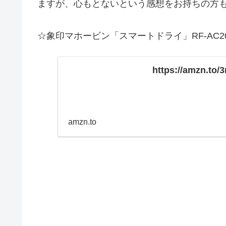
ますが、心もとないという感想をお持ちの方
☆象印マホービン「スマートドライ」RF-AC20
https://amzn.to/
amzn.to