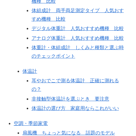
機種 比較
体組成計 両手両足測定タイプ 人気おす
すめ機種 比較
デジタル体重計 人気おすすめ機種 比較
アナログ体重計 人気おすすめ機種 比較
体重計・体組成計 しくみと種類と選ぶ時
のチェックポイント
体温計
耳やおでこで測る体温計 正確に測れる
の？
非接触型体温計を選ぶとき 要注意
体温計の選び方 家庭用ならこれがいい
空調・季節家電
扇風機 ちょっと気になる 話題のモデル