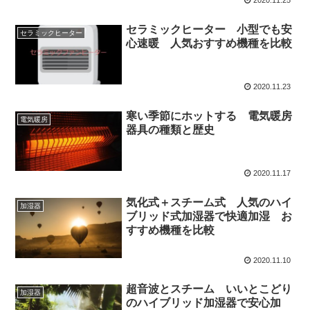
2020.11.25
セラミックヒーター 小型でも安
セラミックヒーター
心速暖 人気おすすめ機種を比較
2020.11.23
寒い季節にホットする 電気暖房
電気暖房
器具の種類と歴史
2020.11.17
気化式＋スチーム式 人気のハイ
加湿器
ブリッド式加湿器で快適加湿 お
すすめ機種を比較
2020.11.10
超音波とスチーム いいとこどり
加湿器
のハイブリッド加湿器で安心加