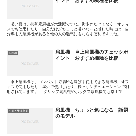
イント おすすめ機種を比較
暑い夏は、携帯扇風機が大活躍ですね。街歩きだけでなく、オフィ
スでも使用したり、自分だけがちょっと暑いな～と感じた時には、自
分専用の扇風機があると他の人の迷惑にもならず便利ですよね。
携帯扇風機は次の３つのタイプに分けられます。 ...
扇風機 卓上扇風機のチェックポ
扇風機
イント おすすめ機種を比較
卓上扇風機は、コンパクトで場所を選ばず使用できる扇風機。オフ
ィスで使用したり、屋外で使用したり、様々なシチュエーションで利
用されています。 クリップ扇風機やボックス扇風機でも卓上で使
用できるタイプもありますが、ここでは、卓上扇風機...
扇風機 ちょっと気になる 話題
空調・季節家電
のモデル