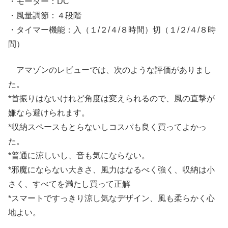
・モーター：DC
・風量調節：４段階
・タイマー機能：入（１/２/４/８時間）切（１/２/４/８時
間）
アマゾンのレビューでは、次のような評価がありまし
た。
*首振りはないけれど角度は変えられるので、風の直撃が
嫌なら避けられます。
*収納スペースもとらないしコスパも良く買ってよかっ
た。
*普通に涼しいし、音も気にならない。
*邪魔にならない大きさ、風力はなるべく強く、収納は小
さく、すべてを満たし買って正解
*スマートですっきり涼し気なデザイン、風も柔らかく心
地よい。