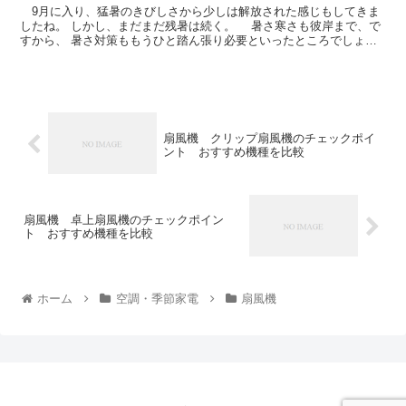
9月に入り、猛暑のきびしさから少しは解放された感じもしてきま
したね。 しかし、まだまだ残暑は続く。 暑さ寒さも彼岸まで、で
すから、 暑さ対策ももうひと踏ん張り必要といったところでしょう
か。 とはいっても、冷房をガンガン...
扇風機 クリップ扇風機のチェックポイ
ント おすすめ機種を比較
扇風機 卓上扇風機のチェックポイン
ト おすすめ機種を比較
ホーム
空調・季節家電
扇風機