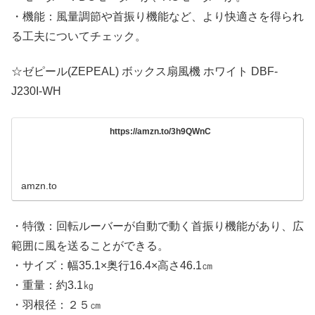
・機能：風量調節や首振り機能など、より快適さを得られ
る工夫についてチェック。
☆ゼピール(ZEPEAL) ボックス扇風機 ホワイト DBF-
J230I-WH
https://amzn.to/3h9QWnC
amzn.to
・特徴：回転ルーバーが自動で動く首振り機能があり、広
範囲に風を送ることができる。
・サイズ：幅35.1×奥行16.4×高さ46.1㎝
・重量：約3.1㎏
・羽根径：２５㎝