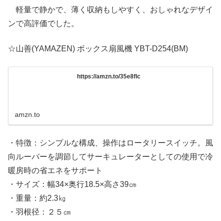
軽量で静かで、薄く収納もしやすく、おしゃれなデザイ
ンで高評価でした。
☆山善(YAMAZEN) ボックス扇風機 YBT-D254(BM)
https://amzn.to/35e8flc
amzn.to
・特徴：シンプルな構成、操作はロータリースイッチ。風
向ルーバーを調節してサーキュレーターとしての使用で冷
暖房時の省エネをサポート
・サイズ：幅34×奥行18.5×高さ39㎝
・重量：約2.3㎏
・羽根径：２５㎝