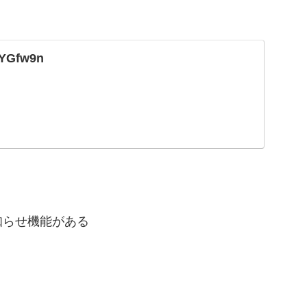
1
2YGfw9n
知らせ機能がある