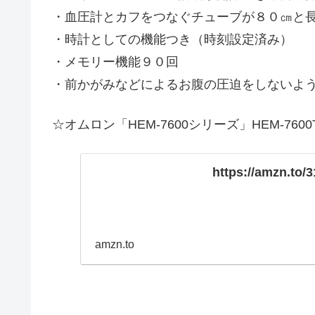
・血圧計とカフをつなぐチューブが８０㎝と
・時計としての機能つき（時刻設定済み）
・メモリー機能９０回
・前かがみなどによるお腹の圧迫をしないよ
☆オムロン「HEM-7600シリーズ」HEM-76
https://amzn.to/
amzn.to