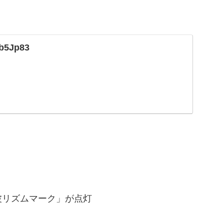
3b5Jp83
波リズムマーク」が点灯