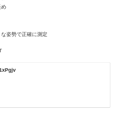
長め
うな姿勢で正確に測定
00T
31xPgjv