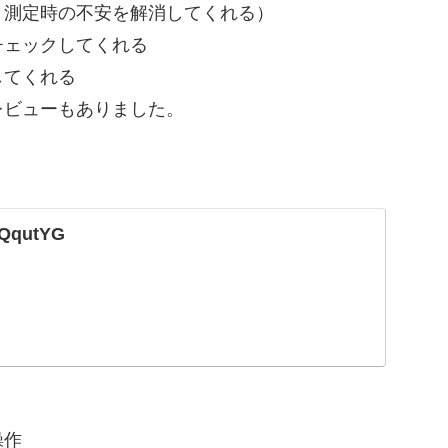
、測定時の不安を解消してくれる）
ェックしてくれる
してくれる
レビューもありました。
Z
/2QqutYG
操作