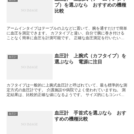
プ）を選ぶなら おすすめの機種
比較
アームインタイプはテーブルの上などに置いて、腕を通すだけで簡単
に血圧を測定できます。 カフタイプと違い、自分で腕に巻き付ける
ことなく簡単に血圧を計測可能です。 正確な血圧測定を行いたい人
におすすめです。 ただし、機器自体が大き...
血圧計 上腕式（カフタイプ）を
血圧計
選ぶなら 電源に注目
カフタイプは一般的に上腕式血圧計と呼ばれていて、最も標準的な測
定方式の血圧計です。 介護施設や病院でよく使われていますね。 測
定結果は、比較的正確な値になるようです。 サイズ的にもコンパク
トで置き場所にも困らないですね。 上...
血圧計 手首式を選ぶなら おす
血圧計
すめの機種比較