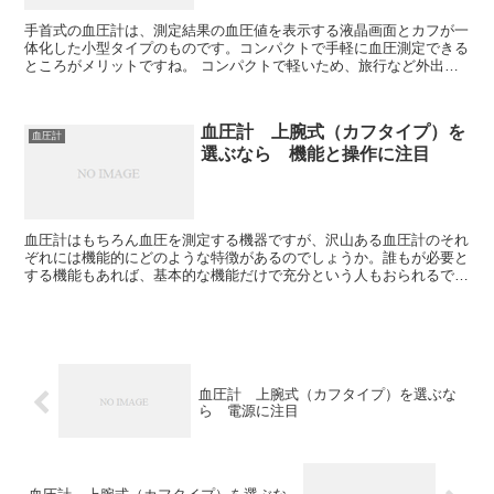
手首式の血圧計は、測定結果の血圧値を表示する液晶画面とカフが一
体化した小型タイプのものです。コンパクトで手軽に血圧測定できる
ところがメリットですね。 コンパクトで軽いため、旅行など外出時
にも携行できるので、家用と別に持っていてもいいと...
血圧計 上腕式（カフタイプ）を
血圧計
選ぶなら 機能と操作に注目
血圧計はもちろん血圧を測定する機器ですが、沢山ある血圧計のそれ
ぞれには機能的にどのような特徴があるのでしょうか。誰もが必要と
する機能もあれば、基本的な機能だけで充分という人もおられるでし
ょう。 自分にとって必要な機能は何か、必要でない...
血圧計 上腕式（カフタイプ）を選ぶな
ら 電源に注目