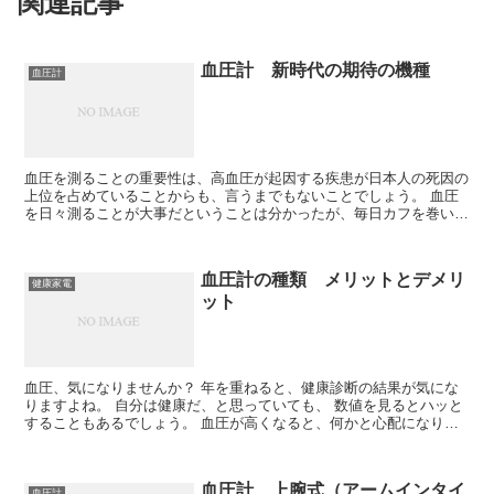
関連記事
血圧計 新時代の期待の機種
血圧計
血圧を測ることの重要性は、高血圧が起因する疾患が日本人の死因の
上位を占めていることからも、言うまでもないことでしょう。 血圧
を日々測ることが大事だということは分かったが、毎日カフを巻いた
り、あるいは機器に腕を入れたり、ときに面倒に感じ...
血圧計の種類 メリットとデメリ
健康家電
ット
血圧、気になりませんか？ 年を重ねると、健康診断の結果が気にな
りますよね。 自分は健康だ、と思っていても、 数値を見るとハッと
することもあるでしょう。 血圧が高くなると、何かと心配になりま
す。 クリニックに行き、降圧剤を処方さ...
血圧計 上腕式（アームインタイ
血圧計