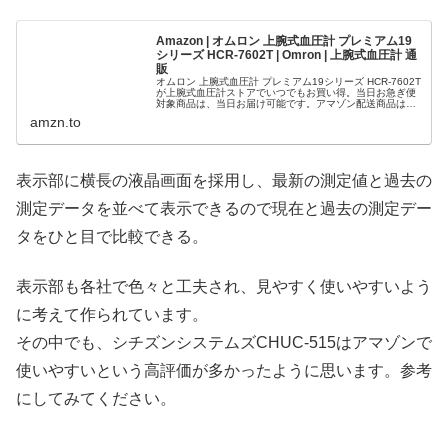
Amazon | オムロン 上腕式血圧計 プレミアム19
シリーズ HCR-7602T | Omron | 上腕式血圧計 通
販
オムロン 上腕式血圧計 プレミアム19シリーズ HCR-7602T
が上腕式血圧計ストアでいつでもお買い得。当日お急ぎ便
対象商品は、当日お届け可能です。アマゾン配送商品は、
通常配送無料（一部除く）。
amzn.to
表示部に横長の液晶画面を採用し、最新の測定値と過去の
測定データを並べて表示できるので現在と過去の測定デー
タをひと目で比較できる。
表示部も各社で色々と工夫され、見やすく使いやすいよう
に考えて作られています。
その中でも、シチズンシステムズCHUC-515はアマゾンで
使いやすいという高評価が多かったように思います。参考
にしてみてください。