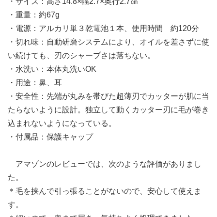
・サイズ：高さ14.8×幅2.7×奥行2.7㎝
・重量：約67g
・電源：アルカリ単３乾電池１本、使用時間 約120分
・切れ味：自動研磨システムにより、オイルを差さずに使
い続けても、刃のシャープさは落ちない。
・水洗い：本体丸洗いOK
・用途：鼻、耳
・安全性：先端が丸みを帯びた超薄刃でカッターが肌に当
たらないように設計。独立して動くカッター刃に毛が巻き
込まれないようになっている。
・付属品：保護キャップ
アマゾンのレビューでは、次のような評価がありまし
た。
＊毛を挟んで引っ張ることがないので、安心して使えま
す。