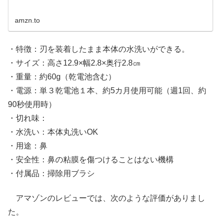
amzn.to
・特徴：刃を装着したまま本体の水洗いができる。
・サイズ：高さ12.9×幅2.8×奥行2.8㎝
・重量：約60g（乾電池含む）
・電源：単３乾電池１本、約5カ月使用可能（週1回、約
90秒使用時）
・切れ味：
・水洗い：本体丸洗いOK
・用途：鼻
・安全性：鼻の粘膜を傷つけることはない機構
・付属品：掃除用ブラシ
アマゾンのレビューでは、次のような評価がありまし
た。