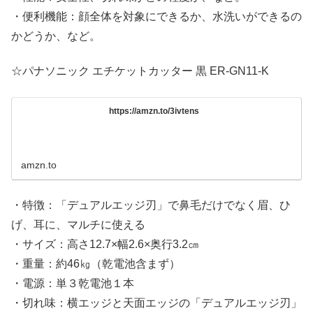
・便利機能：顔全体を対象にできるか、水洗いができるの
かどうか、など。
☆パナソニック エチケットカッター 黒 ER-GN11-K
https://amzn.to/3ivtens
amzn.to
・特徴：「デュアルエッジ刃」で鼻毛だけでなく眉、ひ
げ、耳に、マルチに使える
・サイズ：高さ12.7×幅2.6×奥行3.2㎝
・重量：約46㎏（乾電池含まず）
・電源：単３乾電池１本
・切れ味：横エッジと天面エッジの「デュアルエッジ刃」