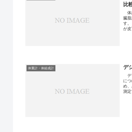
比
体組
臓脂
す。 健康管理を行ううえで、体重だけでなく、体脂肪率、そ
が皮
デ
体重計・体組成計
デジ
につ
め、