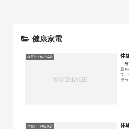
健康家電
体
体重計・体組成計
毎朝
態を確認。 毎日、同じ
て、
測っ
体
体重計・体組成計