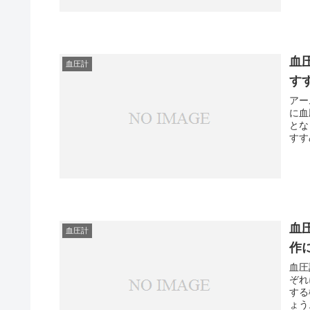
血
血圧計
す
アー
に血
となく簡
血
血圧計
作
血圧
ぞれ
する