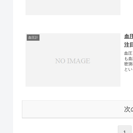
血
血圧計
注
血圧
も血
密測器（ニ
とい
次
1