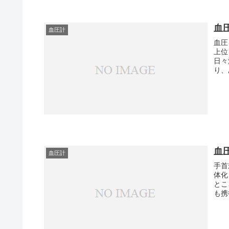
血
血圧計
血圧
上位
日々
り、
血
血圧計
手首
体化
ところがメ
も携