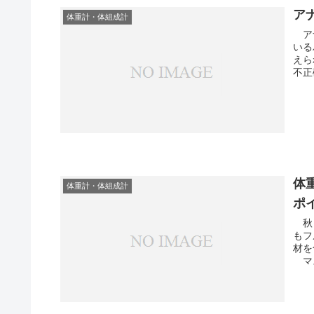
ア
体重計・体組成計
アナ
いる
えら
不正
体
体重計・体組成計
ポ
秋 実り
もフ
材を
マス