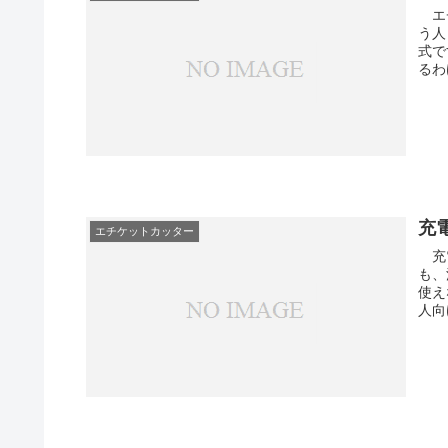
エチ
う人
式で
るわ
充
エチケットカッター
充電
も、
使え