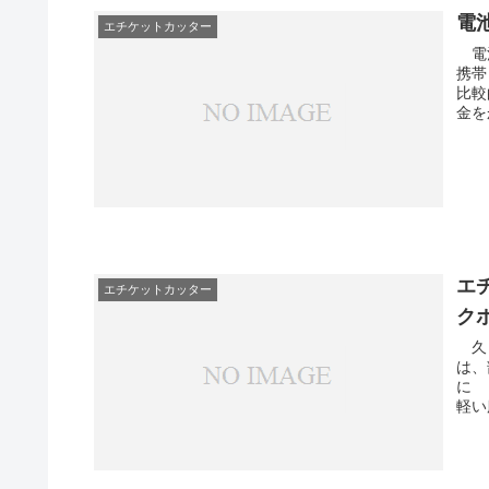
電
エチケットカッター
電池
携帯
比較
金を
エ
エチケットカッター
ク
久し
は、部屋
に 包まれ
軽い