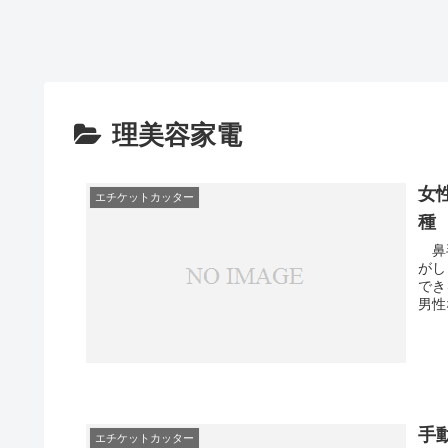
理美容家電
女
エチケットカッター
種
鼻毛
がし
でき
男性
手
エチケットカッター