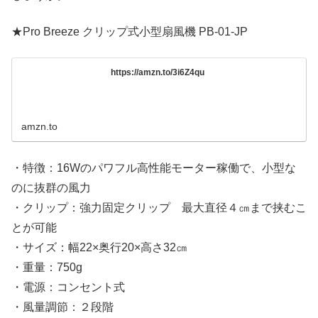
★Pro Breeze クリップ式小型扇風機 PB-01-JP
https://amzn.to/3i6Z4qu
amzn.to
・特徴：16Wのパワフル高性能モーター稼働で、小型な
のに抜群の風力
・クリップ：強力固定クリップ 最大直径４㎝まで挟むこ
とが可能
・サイズ：幅22×奥行20×高さ32㎝
・重量：750g
・電源：コンセント式
・風量調節：２段階