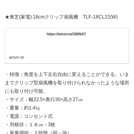
★東芝(家電) 18cmクリップ扇風機 TLF-18CL22(W)
https://amzn.to/3i8iNG7
amzn.to
・特徴：角度を上下左右自由に変えることができる。いま
までクリップ型扇風機を取り付けられなかったような場所
にも取り付け可能。
・サイズ：幅22.5×奥行30×高さ27㎝
・重量：約1.4㎏
・電源：コンセント式
・羽根径：１８㎝・3枚
・風量調節：２段階（弱・強）