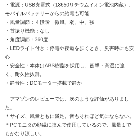
・電源：USB充電式（18650リチウムイオン電池内蔵）、
モバイルバッテリーからの給電も可能
・風量調節：４段階 微風、弱、中、強
・首振り機能：なし
・角度調節：360度
・LEDライト付き：停電や夜道を歩くとき、災害時にも安
心
・安全性：本体はABS樹脂を採用し、衝撃・高温に強
く、耐久性抜群。
・静音性：DCモーター搭載で静か
アマゾンのレビューでは、次のような評価がありまし
た。
＊サイズ、風量ともに満足。音もそれほど気にならない。
＊PCモニタの額縁に挟んで使用しているので、風量１で
もかなり涼しい。