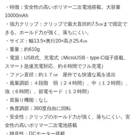
・特徴：安全性の高いポリマー二次電池搭載。大容量
10000mAh
・強力クリップ：クリップで最大直径約7.5㎝まで固定で
きる。ホールド力が強く、落ちにくい。
・サイズ：幅13.5×奥行20×高さ25.4㎝
・重量：約610g
・電源：USB式、充電式（MicroUSB・type-C端子搭載、
スマート急速充電対応、約６時間でフル充電）
・ファン直径：約１７㎝ 屋外でも快適な風を送出
・風量調節：４段階 弱（２４時間）、中（１２時間）、
強（６時間）、節電モード（１２時間）
・首振り機能：なし
・角度調節：360度自由に回転
・安全性：クリップのホールド力が強く、落ちにくい。安
全性の高いポリマー二次電池搭載
・静音性：DCモーター搭載