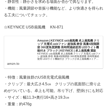
・静音性：静かさを求める場面か否かで異なります。
・機能：風量調節や首振り機能など、より快適さを得られ
る工夫についてチェック。
☆KEYNICE USB扇風機 KN-871
Amazon | KEYNICE usb扇風機 卓上扇風機 クリ
ップ 充電式 usbファン 超強風 静音 風量4段階調
節 360度角度調整 長時間連続使用 LEDライト機
能付き ブラック | KEYNICE | 卓上扇風機 通販
KEYNICE usb扇風機 卓上扇風機 クリップ 充電式 usbファ
ン 超強風 静音 風量4段階調節 360度角度調整 長時間連続
使用 LEDライト機能付き ブラックが卓上扇風機ストアで
いつでもお買い得。当日お急ぎ便対象商品は、当日お届け
amzn.to
可能です。アマゾン配送商品は、通常配送無料（一部除
く）。
・特徴：風量抜群のUSB充電式扇風機
・クリップ：最大広さ4.5㎝ クリップの底面部に滑り止
めがついている。卓上も可能。吊り下げ、壁掛けにも対応
・サイズ：幅11.3×奥行16×高さ19.3㎝
・重量：約476g