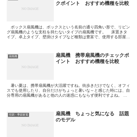
クポイント おすすめ機種を比較
ボックス扇風機は、ボックスという名前の通り四角い形で、リビン
グ扇風機のような支柱を持たないタイプの扇風機です。 床置きタ
イプ、卓上タイプ、壁掛けタイプなど種類は豊富で、使用する部屋の
大きさに合わせたり、好きな場所に移動して使えるの...
扇風機 携帯扇風機のチェックポ
扇風機
イント おすすめ機種を比較
暑い夏は、携帯扇風機が大活躍ですね。街歩きだけでなく、オフィ
スでも使用したり、自分だけがちょっと暑いな～と感じた時には、自
分専用の扇風機があると他の人の迷惑にもならず便利ですよね。
携帯扇風機は次の３つのタイプに分けられます。 ...
扇風機 ちょっと気になる 話題
空調・季節家電
のモデル