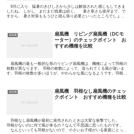
9月に入り、猛暑のきびしさから少しは解放された感じもしてきま
したね。 しかし、まだまだ残暑は続く。 暑さ寒さも彼岸まで、で
すから、 暑さ対策ももうひと踏ん張り必要といったところでしょう
か。 とはいっても、冷房をガンガン...
扇風機 リビング扇風機（DCモ
扇風機
ーター）のチェックポイント お
すすめ機種を比較
扇風機の最も一般的な形のリビング扇風機は、機種によって羽根の
枚数が異なります。 羽根の枚数によって、送られてくる風が違いま
す。羽根の枚数が多いほうが、やわらかな風になるようです。羽根の
数はチェックポイントの一つですね。 リビング扇風...
扇風機 羽根なし扇風機のチェッ
扇風機
クポイント おすすめ機種を比較
羽根なし扇風機が最初に発売されたときは大変な衝撃でした。
羽根がないのに何で風が来るの？なんて不思議に思ったものです。
なんといっても羽根がないので、小さいお子様がいる家庭にとって