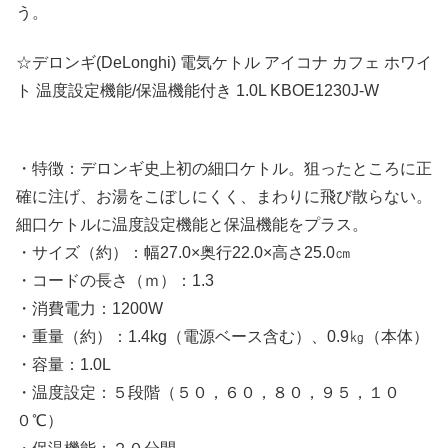
う。
☆デロンギ(DeLonghi) 電気ケトル アイコナ カフェ ホワイ
ト 温度設定機能/保温機能付き 1.0L KBOE1230J-W
・特徴：デロンギ史上初の細口ケトル。狙ったところに正
確に注げ、お湯をこぼしにくく、まわりに飛び散らない。
細口ケトルに温度設定機能と保温機能をプラス。
・サイズ（約）：幅27.0×奥行22.0×高さ25.0㎝
・コードの長さ（ｍ）：1.3
・消費電力：1200W
・重量（約）：1.4kg（電源ベース含む）、0.9㎏（本体）
・容量：1.0L
・温度設定：５段階（５０，６０，８０，９５，１０
０℃）