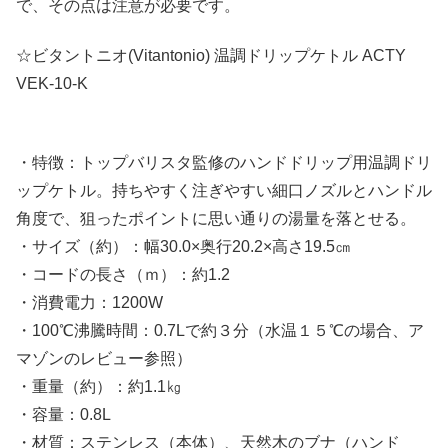
で、その点は注意が必要です。
☆ビタントニオ(Vitantonio) 温調ドリップケトル ACTY
VEK-10-K
・特徴：トップバリスタ監修のハンドドリップ用温調ドリ
ップケトル。持ちやすく注ぎやすい細口ノズルとハンドル
角度で、狙ったポイントに思い通りの湯量を落とせる。
・サイズ（約）：幅30.0×奥行20.2×高さ19.5㎝
・コードの長さ（ｍ）：約1.2
・消費電力：1200W
・100℃沸騰時間：0.7Lで約３分（水温１５℃の場合、ア
マゾンのレビュー参照）
・重量（約）：約1.1㎏
・容量：0.8L
・材質：ステンレス（本体）、天然木のブナ（ハンド