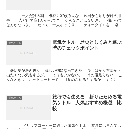
--------- 一人だけの朝 偶然に家族みんな 昨日から泊りがけの用
事 一人だけで寂しいかって？ そんなことはないさ。 強がって
なんかないさ。 だって、一人ゆっくり、 ティータイムを 楽し
める...
電気ケトル 歴史としくみと選ぶ
電気ケトル
時のチェックポイント
暑い夏が過ぎ去り 涼しい朝になってきた 少しばかり布団から
出たくない気もするが、 そうもいかない。 まだ寝足りない こ
んなときは、ホットコーヒーで 目覚めさせるとするか すぐにで
も 温かい湯が欲...
旅行でも使える 折りたためる電
電気ケトル
気ケトル 人気おすすめ機種 比
較
---------- ドリップコーヒーに適した電気ケトル 友達にも喜んでも