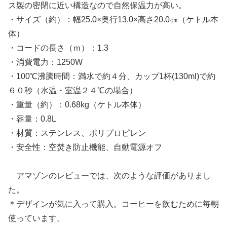
ス製の密閉に近い構造なので自然保温力が高い。
・サイズ（約）：幅25.0×奥行13.0×高さ20.0㎝（ケトル本
体）
・コードの長さ（ｍ）：1.3
・消費電力：1250W
・100℃沸騰時間：満水で約４分、カップ1杯(130ml)で約
６０秒（水温・室温２４℃の場合）
・重量（約）：0.68kg（ケトル本体）
・容量：0.8L
・材質：ステンレス、ポリプロピレン
・安全性：空焚き防止機能、自動電源オフ
アマゾンのレビューでは、次のような評価がありまし
た。
＊デザインが気に入って購入。コーヒーを飲むために毎朝
使っています。