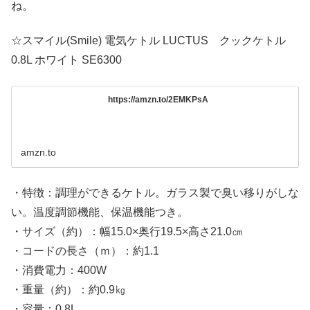
ね。
☆スマイル(Smile) 電気ケトル LUCTUS クックケトル
0.8L ホワイト SE6300
https://amzn.to/2EMKPsA
amzn.to
・特徴：調理ができるケトル。ガラス製で臭い移りがしな
い。温度調節機能、保温機能つき。
・サイズ（約）：幅15.0×奥行19.5×高さ21.0㎝
・コードの長さ（ｍ）：約1.1
・消費電力：400W
・重量（約）：約0.9㎏
・容量：0.8L