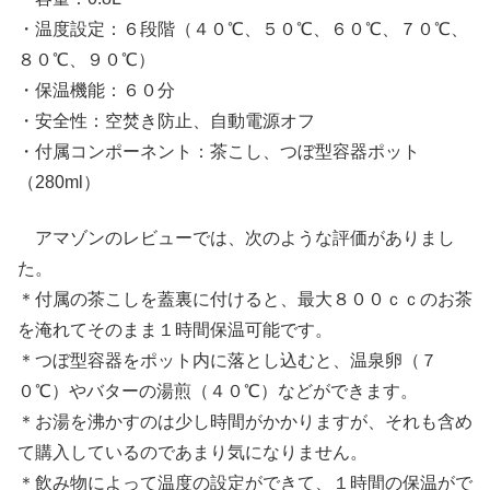
・温度設定：６段階（４０℃、５０℃、６０℃、７０℃、
８０℃、９０℃）
・保温機能：６０分
・安全性：空焚き防止、自動電源オフ
・付属コンポーネント：茶こし、つぼ型容器ポット
（280ml）
アマゾンのレビューでは、次のような評価がありまし
た。
＊付属の茶こしを蓋裏に付けると、最大８００ｃｃのお茶
を淹れてそのまま１時間保温可能です。
＊つぼ型容器をポット内に落とし込むと、温泉卵（７
０℃）やバターの湯煎（４０℃）などができます。
＊お湯を沸かすのは少し時間がかかりますが、それも含め
て購入しているのであまり気になりません。
＊飲み物によって温度の設定ができて、１時間の保温がで