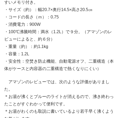
すいメモリ付き。
・サイズ（約）：幅20.7×奥行14.5×高さ20.5㎝
・コードの長さ（ｍ）：0.75
・消費電力：900W
・100℃沸騰時間：満水（1.2L）で９分。（アマゾンのレ
ビューによると、約６分）
・重量（約）：約1.1kg
・容量：1.2L
・安全性：空焚き防止機能、自動電源オフ、二重構造（本
体がケースと内容器の二重構造で熱くなりにくい）
アマゾンのレビューでは、次のような評価がありまし
た。
＊お湯が沸くとブルーのライトが消えるので、沸き終わっ
たことがすぐわかって便利です。
＊お湯がわくのも取説に書いているより若干早く沸くよう