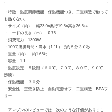
・特徴：温度調節機能、保温機能つき。二重構造で触って
も熱くない。
・サイズ（約）：幅23.0×奥行19.5×高さ26.5㎝
・コードの長さ（ｍ）：0.75
・消費電力：1300W
・100℃沸騰時間：満水（1.1L）で約５分３０秒
・重量（約）：約1.65㎏
・容量：1.1L
・温度設定：５段階（６０℃、７０℃、８０℃、９０℃、
沸騰）
・保温機能：３０分
・安全性：空焚き防止、自動電源オフ、二重構造、BPAフ
リー
アマゾンのレビューでは、次のような評価がありまし